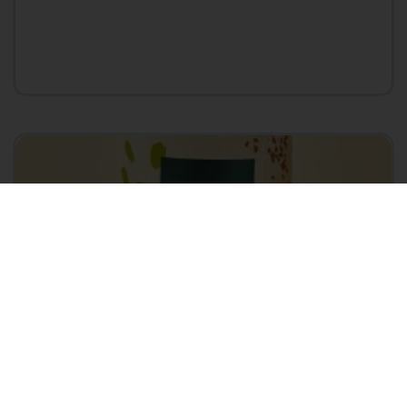
Tubo com Rachadinho de Pistache – 120g
R$
44,00
Ver opções