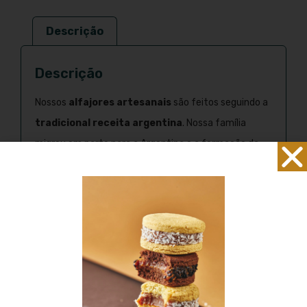
Descrição
Descrição
Nossos
alfajores artesanais
são feitos seguindo a
tradicional receita argentina
. Nossa família
migrou em parte para a Argentina e a formação da
Lu Bonometti em confeitaria se iniciou lá
.
Temos paixão ela confeitaria argentina. Este
tubo
com 3 unidades
é um presente muito charmoso.
Escolha os sabores
que deseja para rechear a
embalagem:
–
Alfajor Tradicional
– Biscoitos tradicionais a base
de maisena, recheados com o tradicional doce de