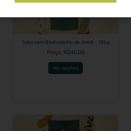
Tubo com Rachadinho de Avelã – 120g
R$
40,00
Ver opções