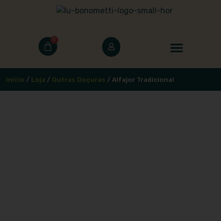
0
Início
/
Loja
/
Outras Doçuras
/ Alfajor Tradicional