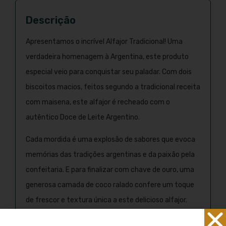
Descrição
Apresentamos o incrível Alfajor Tradicional! Uma
verdadeira homenagem à Argentina, este produto
especial veio para conquistar seu paladar. Com dois
biscoitos macios, feitos segundo a tradicional receita
com maisena, este alfajor é recheado com o
autêntico Doce de Leite Argentino.
Cada mordida é uma explosão de sabores que evoca
memórias das tradições argentinas e da paixão pela
confeitaria. E para finalizar com chave de ouro, uma
generosa camada de coco ralado confere um toque
de frescor e textura única a este delicioso alfajor.
Mais do que simplesmente bonito, este alfajor é uma