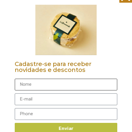
verdadeira obra-prima gastronômica que vai te
transportar para um mundo de sabores e emoções.
Experimente e descubra por que este alfajor é tão
especial!
Cadastre-se para receber
novidades e descontos
Produtos
Relacionados
Enviar