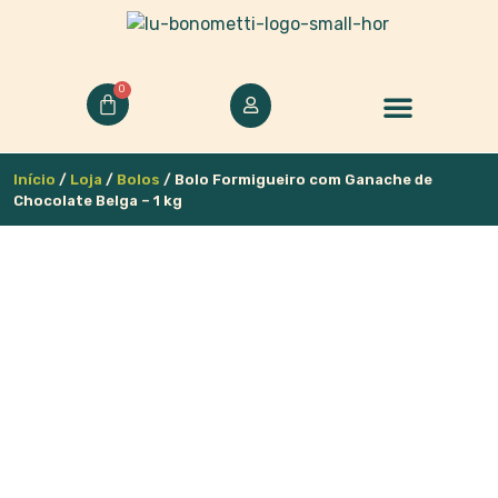
0
Início
/
Loja
/
Bolos
/ Bolo Formigueiro com Ganache de
Chocolate Belga – 1 kg